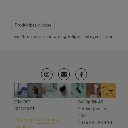
Produktbeskrivelse
Demi/brun unisex-innfatning. Følger med egen clip-on.
OM OSS
BA Optikk AS
KONTAKT
Furubergveien
203
Følg oss på
Facebook
&
2316 62 59 64 94
Instagram