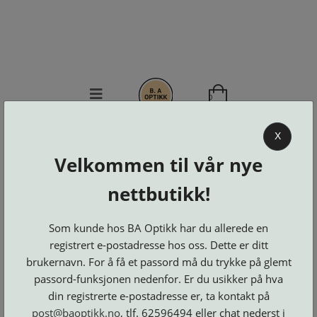
0
BA OPTIKK
X
Velkommen til vår nye
KJØPSVILKÅR
KONTAKT
nettbutikk!
OSS
BESTILL
Som kunde hos BA Optikk har du allerede en
Se alle kategorier
DELER
Brillerens
registrert e-postadresse hos oss. Dette er ditt
Brillesnorer
LOGG INN
Clip-
Etuier
brukernavn. For å få et passord må du trykke på glemt
on
Innfatninger
og
Lesebriller
passord-funksjonen nedenfor. Er du usikker på hva
Luper
Suncover
Maskiner
og
din registrerte e-postadresse er, ta kontakt på
Microkluter
Speil
Neseputer
Solbriller
post@baoptikk.no
, tlf. 62596494 eller chat nederst i
og
Verktøy