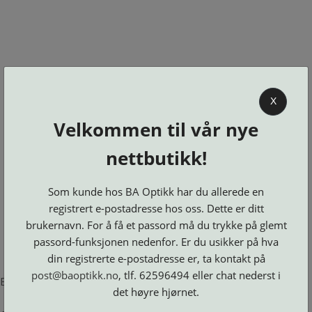
0
X
Velkommen til vår nye
BA OPTIKK
nettbutikk!
KJØPSVILKÅR
KONTAKT
Som kunde hos BA Optikk har du allerede en
OSS
registrert e-postadresse hos oss. Dette er ditt
BESTILL
brukernavn. For å få et passord må du trykke på glemt
Se alle kategorier
DELER
Brillerens
passord-funksjonen nedenfor. Er du usikker på hva
Brillesnorer
LOGG INN
Clip-
Etuier
din registrerte e-postadresse er, ta kontakt på
on
Innfatninger
og
Lesebriller
post@baoptikk.no
, tlf. 62596494 eller chat nederst i
Luper
Suncover
Error loading product page.
Maskiner
og
Microkluter
det høyre hjørnet.
Speil
Neseputer
Solbriller
og
Verktøy