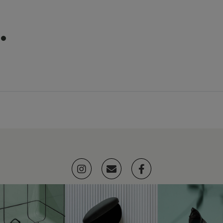
item
0