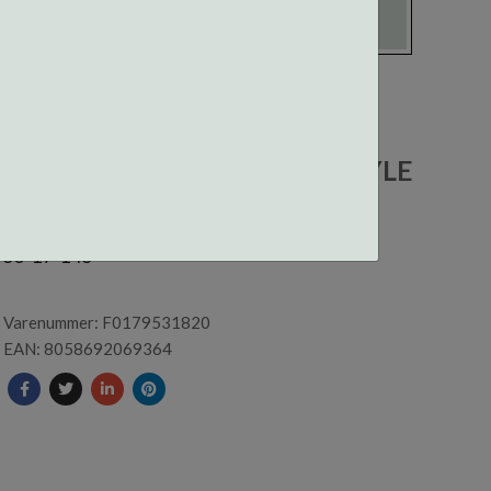
F017953182000 CENTROSTYLE
INNFATNING
53-17-145
Varenummer: F0179531820
EAN: 8058692069364