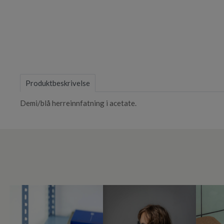
Item
1
of
Produktbeskrivelse
1
Demi/blå herreinnfatning i acetate.