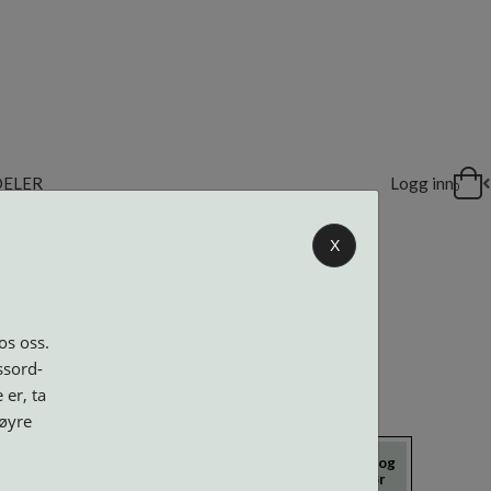
DELER
Logg inn
0
X
os oss.
ssord-
 er, ta
høyre
icrokluter
Neseputer og
Solbriller
Verktøy og
Skruer
tilbehør