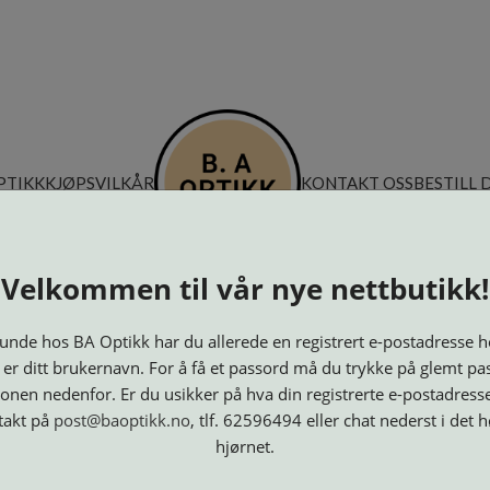
PTIKK
KJØPSVILKÅR
KONTAKT OSS
BESTILL 
Velkommen til vår nye nettbutikk!
nde hos BA Optikk har du allerede en registrert e-postadresse h
 er ditt brukernavn. For å få et passord må du trykke på glemt pa
onen nedenfor. Er du usikker på hva din registrerte e-postadresse
takt på
post@baoptikk.no
, tlf. 62596494 eller chat nederst i det 
hjørnet.
Innfatninger
Lesebriller
Luper og
Maskiner
M
Speil