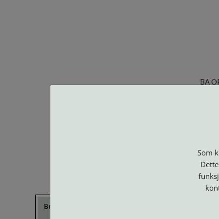
BA O
Som ku
Dette
funksj
kon
Brillerens
Brillesnorer
Clip-on og
Etuier
Suncover