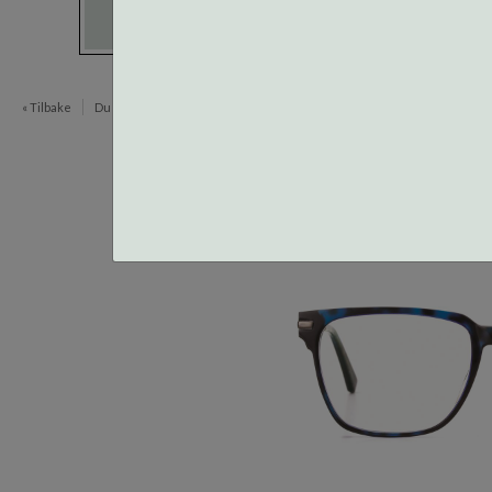
« Tilbake
Du er her:
Innfatninger
Metallbriller