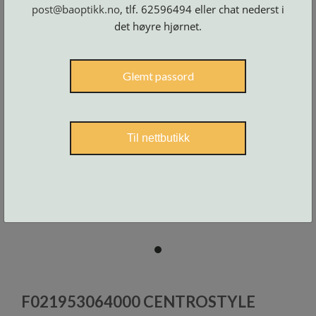
Skruer
post@baoptikk.no
, tlf. 62596494 eller chat nederst i
og
tilbehør
det høyre hjørnet.
Glemt passord
Til nettbutikk
item
0
Item
1
F021953064000 CENTROSTYLE
of