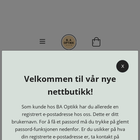
0
BA OPTIKK
X
KJØPSVILKÅR
Velkommen til vår nye
KONTAKT
OSS
nettbutikk!
BESTILL
Se alle kategorier
DELER
Brillerens
Som kunde hos BA Optikk har du allerede en
Brillesnorer
LOGG INN
Clip-
registrert e-postadresse hos oss. Dette er ditt
Etuier
on
Innfatninger
og
Lesebriller
brukernavn. For å få et passord må du trykke på glemt
Luper
Suncover
Maskiner
passord-funksjonen nedenfor. Er du usikker på hva
og
Microkluter
Speil
Neseputer
din registrerte e-postadresse er, ta kontakt på
Solbriller
og
Verktøy