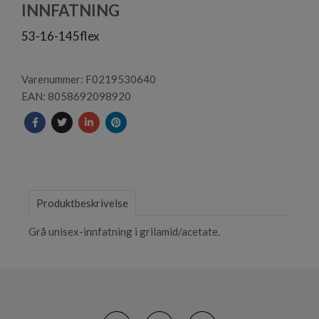
1
INNFATNING
53-16-145flex
Varenummer: F0219530640
EAN: 8058692098920
Produktbeskrivelse
Grå unisex-innfatning i grilamid/acetate.