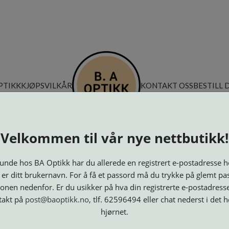
PTIKK
KJØPSVILKÅR
KONTAKT OSS
BESTILL 
Velkommen til vår nye nettbutikk!
nde hos BA Optikk har du allerede en registrert e-postadresse h
 er ditt brukernavn. For å få et passord må du trykke på glemt pa
onen nedenfor. Er du usikker på hva din registrerte e-postadresse
takt på
post@baoptikk.no
, tlf. 62596494 eller chat nederst i det 
hjørnet.
Innfatninger
Lesebriller
Luper og
Maskiner
M
Speil