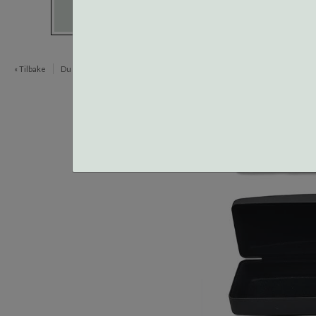
« Tilbake
Du er her:
Etuier
Harde Etuier