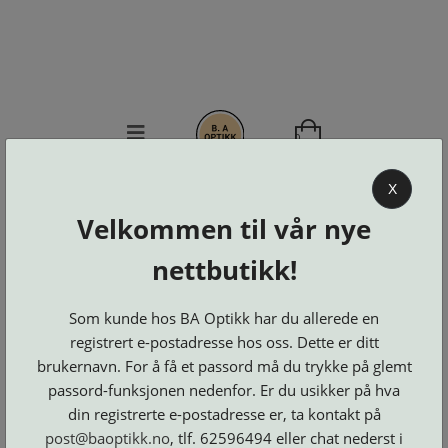
0
BA OPTIKK
X
Velkommen til vår nye
KJØPSVILKÅR
KONTAKT
nettbutikk!
OSS
BESTILL
Som kunde hos BA Optikk har du allerede en
Se alle kategorier
DELER
Brillerens
registrert e-postadresse hos oss. Dette er ditt
Brillesnorer
LOGG INN
Clip-
brukernavn. For å få et passord må du trykke på glemt
Etuier
on
Innfatninger
og
Lesebriller
passord-funksjonen nedenfor. Er du usikker på hva
Luper
Suncover
Maskiner
og
din registrerte e-postadresse er, ta kontakt på
Microkluter
Speil
Neseputer
post@baoptikk.no
, tlf. 62596494 eller chat nederst i
Solbriller
og
Verktøy