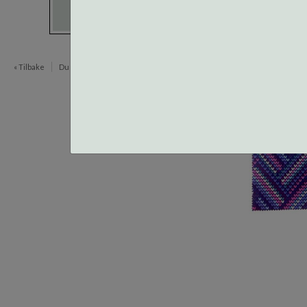
« Tilbake
Du er her:
Microkluter
Item
1
of
1