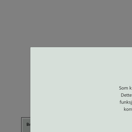
BA O
Som ku
Dette
funksj
kon
Brillerens
Brillesnorer
Clip-on og
Etuier
Suncover