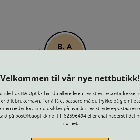
PTIKK
KJØPSVILKÅR
KONTAKT OSS
BESTILL 
Velkommen til vår nye nettbutikk!
nde hos BA Optikk har du allerede en registrert e-postadresse h
 er ditt brukernavn. For å få et passord må du trykke på glemt pa
onen nedenfor. Er du usikker på hva din registrerte e-postadresse
takt på
post@baoptikk.no
, tlf. 62596494 eller chat nederst i det 
hjørnet.
Innfatninger
Lesebriller
Luper og
Maskiner
M
Speil