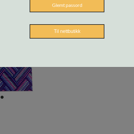
Glemt passord
Til nettbutikk
item
0