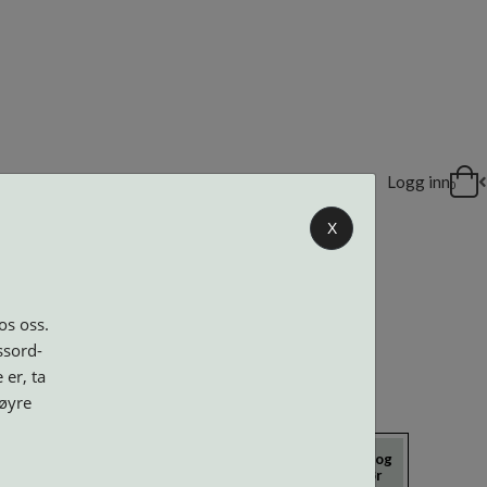
DELER
Logg inn
0
X
os oss.
ssord-
 er, ta
høyre
icrokluter
Neseputer og
Solbriller
Verktøy og
Skruer
tilbehør