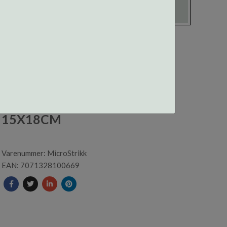
PUSSEKLUT
M/STRIKKEMØNSTER
15X18CM
Varenummer: MicroStrikk
EAN: 7071328100669