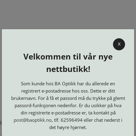
0
X
Velkommen til vår nye
BA OPTIKK
nettbutikk!
KJØPSVILKÅR
KONTAKT
Som kunde hos BA Optikk har du allerede en
OSS
registrert e-postadresse hos oss. Dette er ditt
BESTILL
brukernavn. For å få et passord må du trykke på glemt
Se alle kategorier
DELER
Brillerens
passord-funksjonen nedenfor. Er du usikker på hva
Brillesnorer
LOGG INN
Clip-
Etuier
din registrerte e-postadresse er, ta kontakt på
on
Innfatninger
og
Lesebriller
post@baoptikk.no
, tlf. 62596494 eller chat nederst i
Luper
Suncover
Error loading product page.
Maskiner
og
Microkluter
det høyre hjørnet.
Speil
Neseputer
Solbriller
og
Verktøy