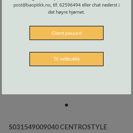
Skruer
og
post@baoptikk.no
, tlf. 62596494 eller chat nederst i
tilbehør
det høyre hjørnet.
Glemt passord
Til nettbutikk
item
0
Item
1
S031549009040 CENTROSTYLE
of