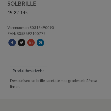
1
SOLBRILLE
49-22-145
Varenummer: S0315490090
EAN: 8058692100777
Produktbeskrivelse
Demi unisex-solbrille i acetate med graderte blå/rosa
linser.