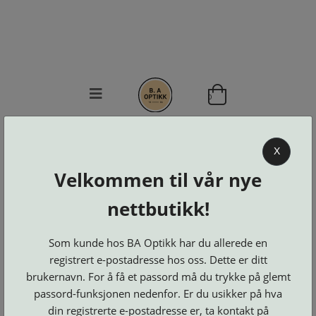
0
BA OPTIKK
X
KJØPSVILKÅR
Velkommen til vår nye
KONTAKT
OSS
nettbutikk!
BESTILL
Se alle kategorier
DELER
Brillerens
Som kunde hos BA Optikk har du allerede en
Brillesnorer
LOGG INN
Clip-
registrert e-postadresse hos oss. Dette er ditt
Etuier
on
Innfatninger
og
Lesebriller
brukernavn. For å få et passord må du trykke på glemt
Luper
Suncover
Maskiner
og
passord-funksjonen nedenfor. Er du usikker på hva
Microkluter
Speil
Neseputer
Solbriller
din registrerte e-postadresse er, ta kontakt på
og
Verktøy