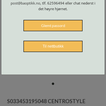
Skruer
post@baoptikk.no
, tlf. 62596494 eller chat nederst i
og
tilbehør
det høyre hjørnet.
Glemt passord
Til nettbutikk
item
0
Item
1
S033453195048 CENTROSTYLE
of