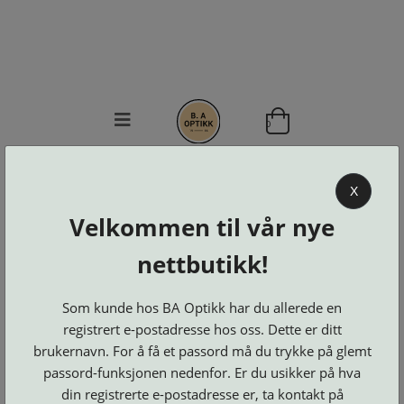
0
BA OPTIKK
X
KJØPSVILKÅR
Velkommen til vår nye
KONTAKT
OSS
nettbutikk!
BESTILL
Se alle kategorier
DELER
Brillerens
Som kunde hos BA Optikk har du allerede en
Brillesnorer
LOGG INN
Clip-
registrert e-postadresse hos oss. Dette er ditt
Etuier
on
Innfatninger
og
Lesebriller
brukernavn. For å få et passord må du trykke på glemt
Luper
Suncover
Maskiner
passord-funksjonen nedenfor. Er du usikker på hva
og
Microkluter
Speil
Neseputer
din registrerte e-postadresse er, ta kontakt på
Solbriller
og
Verktøy