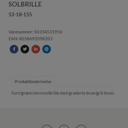
1
SOLBRILLE
53-18-155
Varenummer: S0334531950
EAN: 8058692098203
Produktbeskrivelse
Sort/grønn herresolbrille med graderte brun/grå linser.