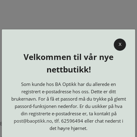
0
X
Velkommen til vår nye
BA OPTIKK
nettbutikk!
KJØPSVILKÅR
KONTAKT
Som kunde hos BA Optikk har du allerede en
OSS
registrert e-postadresse hos oss. Dette er ditt
BESTILL
brukernavn. For å få et passord må du trykke på glemt
Se alle kategorier
DELER
Brillerens
passord-funksjonen nedenfor. Er du usikker på hva
Brillesnorer
LOGG INN
Clip-
Etuier
din registrerte e-postadresse er, ta kontakt på
on
Innfatninger
og
Lesebriller
post@baoptikk.no
, tlf. 62596494 eller chat nederst i
Luper
Suncover
Error loading product page.
Maskiner
og
Microkluter
det høyre hjørnet.
Speil
Neseputer
Solbriller
og
Verktøy