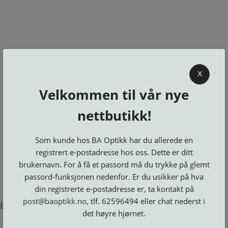
0
X
Velkommen til vår nye
BA OPTIKK
nettbutikk!
KJØPSVILKÅR
KONTAKT
Som kunde hos BA Optikk har du allerede en
OSS
registrert e-postadresse hos oss. Dette er ditt
BESTILL
brukernavn. For å få et passord må du trykke på glemt
Se alle kategorier
DELER
Brillerens
passord-funksjonen nedenfor. Er du usikker på hva
Brillesnorer
LOGG INN
Clip-
Etuier
din registrerte e-postadresse er, ta kontakt på
on
Innfatninger
og
Lesebriller
post@baoptikk.no
, tlf. 62596494 eller chat nederst i
Luper
Suncover
Error loading product page.
Maskiner
og
Microkluter
det høyre hjørnet.
Speil
Neseputer
Solbriller
og
Verktøy