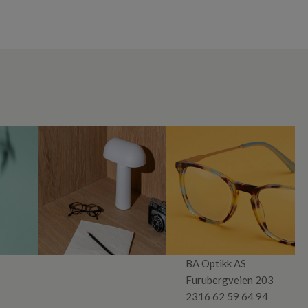
BA Optikk AS
Furubergveien 203
2316 62 59 64 94