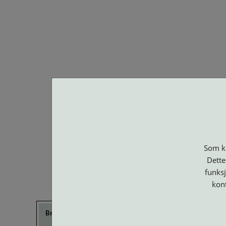
BA O
Som ku
Dette
funksj
kon
Brillerens
Brillesnorer
Clip-on og
Etuier
Suncover