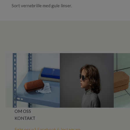
Sort vernebrille med gule linser.
OM OSS
KONTAKT
Følg oss på
Facebook
&
Instagram