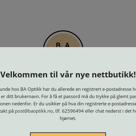
PTIKK
KJØPSVILKÅR
KONTAKT OSS
BESTILL 
Velkommen til vår nye nettbutikk!
nde hos BA Optikk har du allerede en registrert e-postadresse h
 er ditt brukernavn. For å få et passord må du trykke på glemt pa
onen nedenfor. Er du usikker på hva din registrerte e-postadresse
takt på
post@baoptikk.no
, tlf. 62596494 eller chat nederst i det 
hjørnet.
Innfatninger
Lesebriller
Luper og
Maskiner
M
Speil