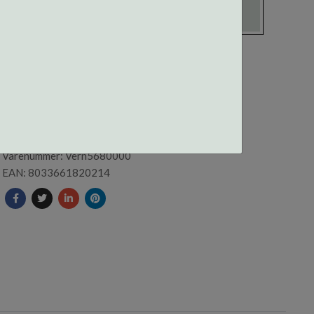
VERNEBRILLE MOD 568
Varenummer: Vern5680000
EAN: 8033661820214