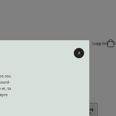
DELER
Logg inn
0
X
os oss.
ssord-
 er, ta
høyre
icrokluter
Neseputer og
Solbriller
Verktøy og
Skruer
tilbehør