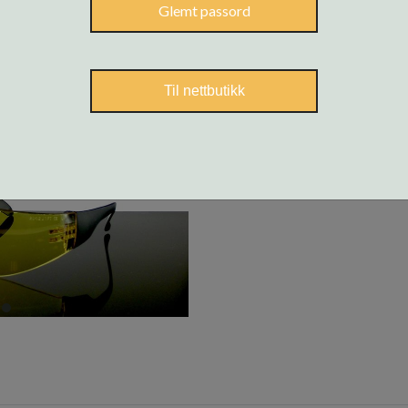
Glemt passord
Til nettbutikk
item
0