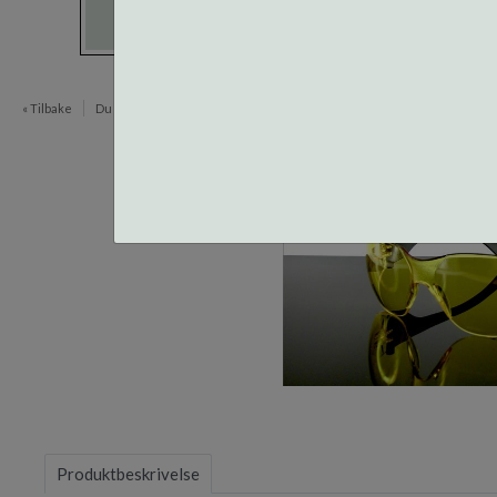
« Tilbake
Du er her:
Innfatninger
Vernebriller
Item
1
of
Produktbeskrivelse
1