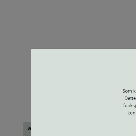
BA O
Som ku
Dette
funksj
kon
Brillerens
Brillesnorer
Clip-on og
Etuier
Suncover