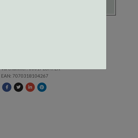
SPORTSSNORER FLOATER
Varenummer: 0001FLOATER
EAN: 7070318104267