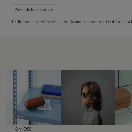
of
Produktbeskrivelse
1
Brillesnorer med flytebrikker. Kommer assortert i gul, rød, sort, 
OM OSS