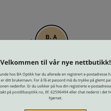
PTIKK
KJØPSVILKÅR
KONTAKT OSS
BESTILL 
Velkommen til vår nye nettbutikk!
nde hos BA Optikk har du allerede en registrert e-postadresse h
 er ditt brukernavn. For å få et passord må du trykke på glemt pa
onen nedenfor. Er du usikker på hva din registrerte e-postadresse
takt på
post@baoptikk.no
, tlf. 62596494 eller chat nederst i det 
hjørnet.
Innfatninger
Lesebriller
Luper og
Maskiner
M
Speil