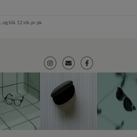
og blå. 12 stk. pr. pk.