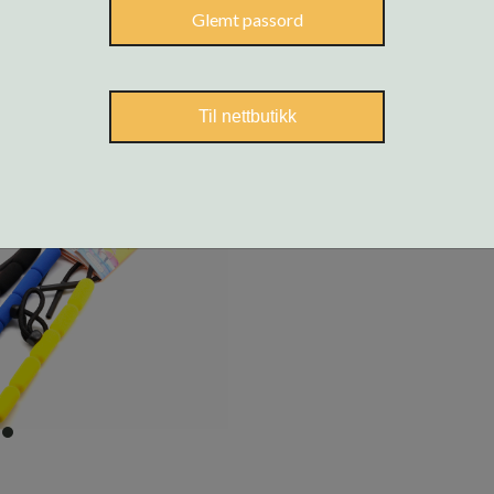
Glemt passord
Til nettbutikk
item
0