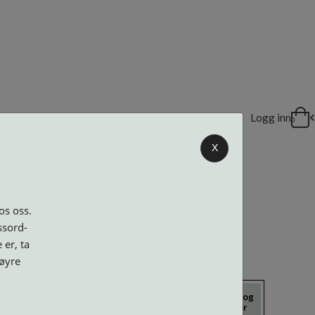
DELER
Logg inn
0
X
os oss.
ssord-
 er, ta
høyre
icrokluter
Neseputer og
Solbriller
Verktøy og
Skruer
tilbehør