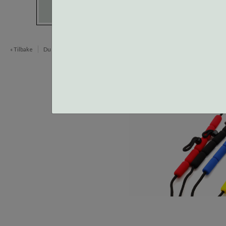
« Tilbake
Du er her:
Brillesnorer
Flytesnorer
Item
1