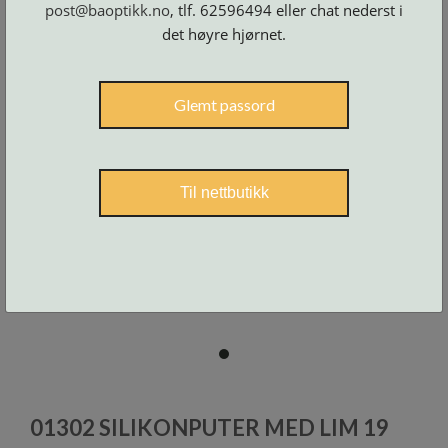
post@baoptikk.no
, tlf. 62596494 eller chat nederst i
Skruer
og
tilbehør
det høyre hjørnet.
Glemt passord
Til nettbutikk
item
0
Item
1
01302 SILIKONPUTER MED LIM 19
of