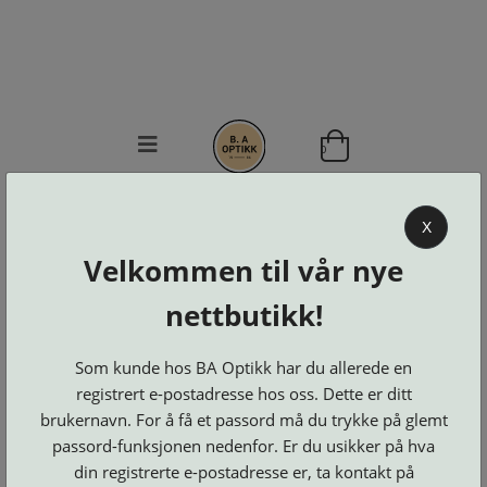
0
BA OPTIKK
X
KJØPSVILKÅR
Velkommen til vår nye
KONTAKT
OSS
nettbutikk!
BESTILL
Se alle kategorier
DELER
Som kunde hos BA Optikk har du allerede en
Brillerens
Brillesnorer
LOGG INN
Clip-
registrert e-postadresse hos oss. Dette er ditt
Etuier
on
Innfatninger
brukernavn. For å få et passord må du trykke på glemt
og
Lesebriller
Luper
Suncover
Maskiner
passord-funksjonen nedenfor. Er du usikker på hva
og
Microkluter
Speil
Neseputer
din registrerte e-postadresse er, ta kontakt på
Solbriller
og
Verktøy