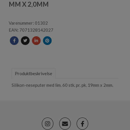
1
MM X 2,0MM
Varenummer: 01302
EAN: 7071328142027
Produktbeskrivelse
Silikon-neseputer med lim. 60 stk. pr. pk. 19mm x 2mm.