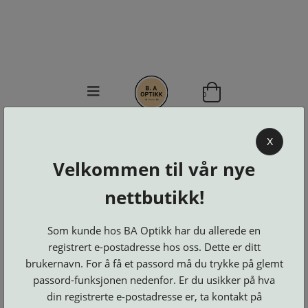
0
BA OPTIKK
X
KJØPSVILKÅR
Velkommen til vår nye
KONTAKT
OSS
nettbutikk!
BESTILL
Se alle kategorier
DELER
Som kunde hos BA Optikk har du allerede en
Brillerens
Brillesnorer
LOGG INN
Clip-
registrert e-postadresse hos oss. Dette er ditt
Etuier
on
Innfatninger
brukernavn. For å få et passord må du trykke på glemt
og
Lesebriller
Luper
Suncover
passord-funksjonen nedenfor. Er du usikker på hva
Maskiner
og
Microkluter
Speil
Neseputer
din registrerte e-postadresse er, ta kontakt på
Solbriller
og
Verktøy