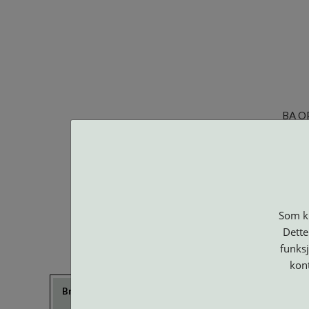
BA O
Som ku
Dette
funksj
kon
Brillerens
Brillesnorer
Clip-on og
Etuier
Suncover