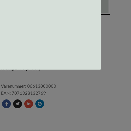
06613 CENTROSTYLE
SOLLINSER GRÅ 12PK
Kategori 4 (5-7%)
Varenummer: 06613000000
EAN: 7071328132769