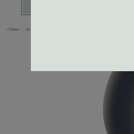
« Tilbake
Du er her:
Verktøy og tilbehør
Brilleglass