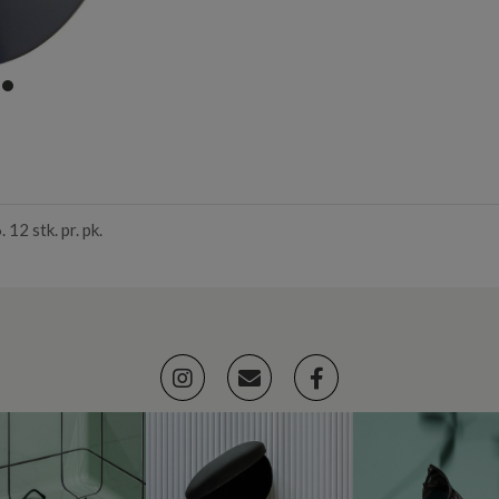
item
0
12 stk. pr. pk.