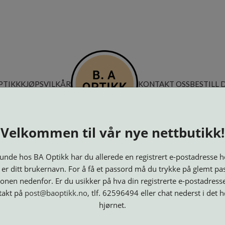
PTIKK
KJØPSVILKÅR
KONTAKT OSS
BESTILL 
Velkommen til vår nye nettbutikk!
nde hos BA Optikk har du allerede en registrert e-postadresse h
 er ditt brukernavn. For å få et passord må du trykke på glemt pa
onen nedenfor. Er du usikker på hva din registrerte e-postadresse
takt på
post@baoptikk.no
, tlf. 62596494 eller chat nederst i det 
hjørnet.
Innfatninger
Lesebriller
Luper og
Maskiner
M
Speil