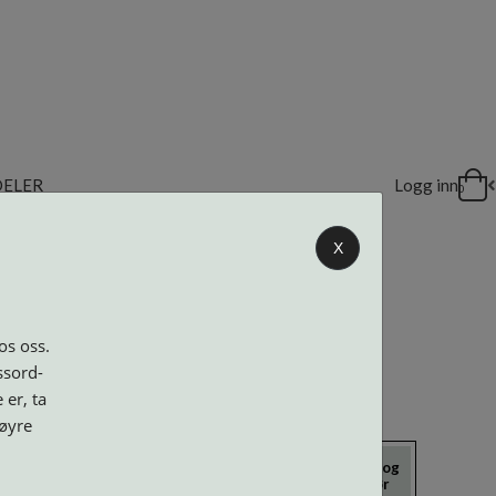
DELER
Logg inn
0
X
os oss.
ssord-
 er, ta
høyre
icrokluter
Neseputer og
Solbriller
Verktøy og
Skruer
tilbehør