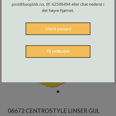
Skruer
og
post@baoptikk.no
, tlf. 62596494 eller chat nederst i
tilbehør
det høyre hjørnet.
Glemt passord
Til nettbutikk
item
0
Item
1
06672 CENTROSTYLE LINSER GUL
of