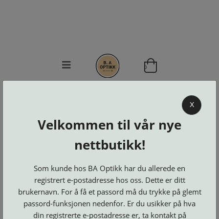
0
BA OPTIKK
X
KJØPSVILKÅR
Velkommen til vår nye
KONTAKT
OSS
nettbutikk!
BESTILL
Se alle kategorier
DELER
Brillerens
Som kunde hos BA Optikk har du allerede en
Brillesnorer
LOGG INN
Clip-
registrert e-postadresse hos oss. Dette er ditt
Etuier
on
Innfatninger
og
Lesebriller
brukernavn. For å få et passord må du trykke på glemt
Luper
Suncover
Maskiner
og
passord-funksjonen nedenfor. Er du usikker på hva
Microkluter
Speil
Neseputer
Solbriller
din registrerte e-postadresse er, ta kontakt på
og
Verktøy