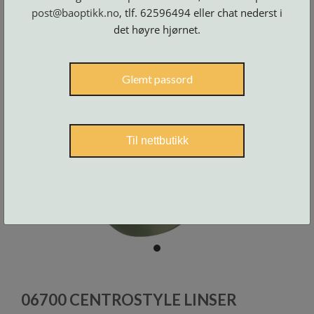
Skruer
og
post@baoptikk.no
, tlf. 62596494 eller chat nederst i
tilbehør
det høyre hjørnet.
Glemt passord
Til nettbutikk
item
0
Item
1
06700 CENTROSTYLE LINSER
of