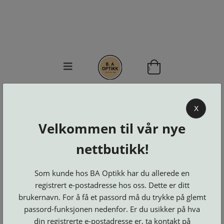
0
BA OPTIKK
X
KJØPSVILKÅR
Velkommen til vår nye
KONTAKT
OSS
nettbutikk!
BESTILL
Se alle kategorier
DELER
Brillerens
Som kunde hos BA Optikk har du allerede en
Brillesnorer
LOGG INN
Clip-
Etuier
registrert e-postadresse hos oss. Dette er ditt
on
Innfatninger
og
Lesebriller
brukernavn. For å få et passord må du trykke på glemt
Luper
Suncover
Maskiner
og
passord-funksjonen nedenfor. Er du usikker på hva
Microkluter
Speil
Neseputer
Solbriller
din registrerte e-postadresse er, ta kontakt på
og
Verktøy