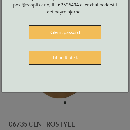
Skruer
og
post@baoptikk.no
, tlf. 62596494 eller chat nederst i
tilbehør
det høyre hjørnet.
Glemt passord
Til nettbutikk
item
0
Item
1
06735 CENTROSTYLE
of