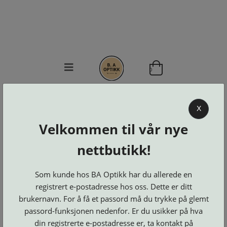
0
BA OPTIKK
X
KJØPSVILKÅR
Velkommen til vår nye
KONTAKT
OSS
nettbutikk!
BESTILL
Se alle kategorier
DELER
Brillerens
Som kunde hos BA Optikk har du allerede en
Brillesnorer
LOGG INN
Clip-
registrert e-postadresse hos oss. Dette er ditt
Etuier
on
Innfatninger
og
Lesebriller
brukernavn. For å få et passord må du trykke på glemt
Luper
Suncover
Maskiner
og
passord-funksjonen nedenfor. Er du usikker på hva
Microkluter
Speil
Neseputer
Solbriller
din registrerte e-postadresse er, ta kontakt på
og
Verktøy