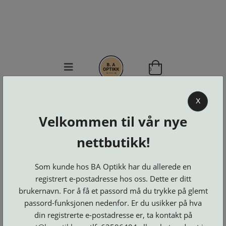
0
BA OPTIKK
X
KJØPSVILKÅR
Velkommen til vår nye
KONTAKT
nettbutikk!
OSS
BESTILL
Se alle kategorier
DELER
Som kunde hos BA Optikk har du allerede en
Brillerens
Brillesnorer
LOGG INN
registrert e-postadresse hos oss. Dette er ditt
Clip-
Etuier
on
brukernavn. For å få et passord må du trykke på glemt
Innfatninger
og
Lesebriller
Luper
passord-funksjonen nedenfor. Er du usikker på hva
Suncover
Maskiner
og
Microkluter
din registrerte e-postadresse er, ta kontakt på
Speil
Neseputer
Solbriller
og
Verktøy