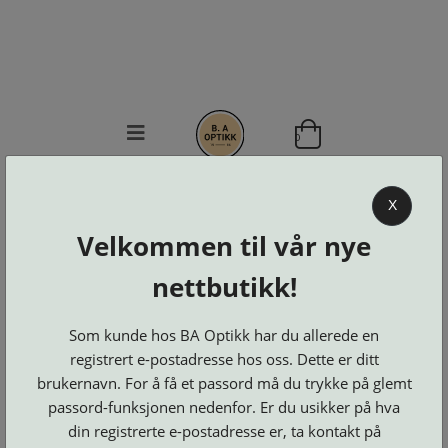
0
BA OPTIKK
X
KJØPSVILKÅR
Velkommen til vår nye
KONTAKT
nettbutikk!
OSS
BESTILL
Se alle kategorier
DELER
Som kunde hos BA Optikk har du allerede en
Brillerens
Brillesnorer
LOGG INN
Clip-
registrert e-postadresse hos oss. Dette er ditt
Etuier
on
Innfatninger
brukernavn. For å få et passord må du trykke på glemt
og
Lesebriller
Luper
Suncover
passord-funksjonen nedenfor. Er du usikker på hva
Maskiner
og
Microkluter
Speil
Neseputer
din registrerte e-postadresse er, ta kontakt på
Solbriller
og
Verktøy