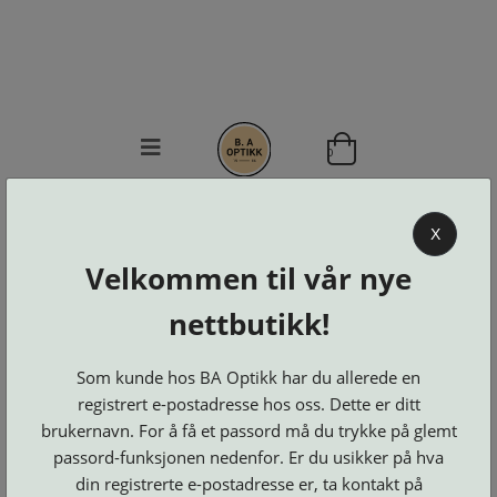
0
BA OPTIKK
X
KJØPSVILKÅR
Velkommen til vår nye
KONTAKT
OSS
nettbutikk!
BESTILL
Se alle kategorier
DELER
Brillerens
Som kunde hos BA Optikk har du allerede en
Brillesnorer
LOGG INN
Clip-
registrert e-postadresse hos oss. Dette er ditt
Etuier
on
Innfatninger
brukernavn. For å få et passord må du trykke på glemt
og
Lesebriller
Luper
Suncover
Maskiner
passord-funksjonen nedenfor. Er du usikker på hva
og
Microkluter
Speil
Neseputer
din registrerte e-postadresse er, ta kontakt på
Solbriller
og
Verktøy