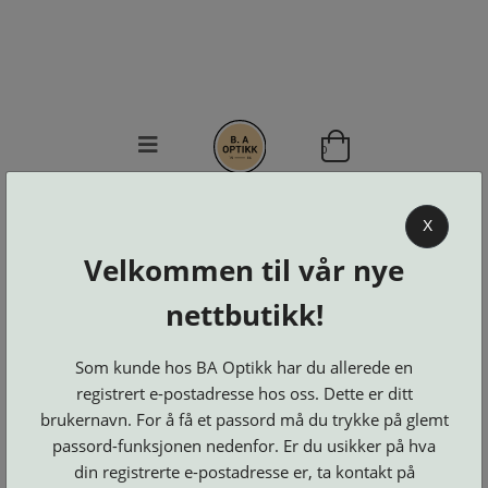
0
BA OPTIKK
X
KJØPSVILKÅR
Velkommen til vår nye
KONTAKT
OSS
nettbutikk!
BESTILL
Se alle kategorier
DELER
Som kunde hos BA Optikk har du allerede en
Brillerens
Brillesnorer
LOGG INN
Clip-
registrert e-postadresse hos oss. Dette er ditt
Etuier
on
Innfatninger
brukernavn. For å få et passord må du trykke på glemt
og
Lesebriller
Luper
Suncover
Maskiner
passord-funksjonen nedenfor. Er du usikker på hva
og
Microkluter
Speil
Neseputer
din registrerte e-postadresse er, ta kontakt på
Solbriller
og
Verktøy