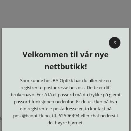
0
X
Velkommen til vår nye
BA OPTIKK
nettbutikk!
KJØPSVILKÅR
KONTAKT
Som kunde hos BA Optikk har du allerede en
OSS
registrert e-postadresse hos oss. Dette er ditt
BESTILL
brukernavn. For å få et passord må du trykke på glemt
Se alle kategorier
DELER
Brillerens
passord-funksjonen nedenfor. Er du usikker på hva
Brillesnorer
LOGG INN
Clip-
Etuier
din registrerte e-postadresse er, ta kontakt på
on
Innfatninger
og
Lesebriller
post@baoptikk.no
, tlf. 62596494 eller chat nederst i
Luper
Suncover
Error loading product page.
Maskiner
og
Microkluter
det høyre hjørnet.
Speil
Neseputer
Solbriller
og
Verktøy