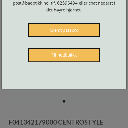
post@baoptikk.no
, tlf. 62596494 eller chat nederst i
Skruer
og
tilbehør
det høyre hjørnet.
Glemt passord
Til nettbutikk
item
0
Item
1
F041342179000 CENTROSTYLE
of