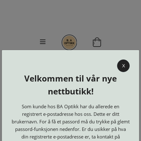
0
BA OPTIKK
X
KJØPSVILKÅR
Velkommen til vår nye
KONTAKT
OSS
nettbutikk!
BESTILL
Se alle kategorier
DELER
Som kunde hos BA Optikk har du allerede en
Brillerens
Brillesnorer
LOGG INN
Clip-
registrert e-postadresse hos oss. Dette er ditt
Etuier
on
Innfatninger
brukernavn. For å få et passord må du trykke på glemt
og
Lesebriller
Luper
Suncover
Maskiner
passord-funksjonen nedenfor. Er du usikker på hva
og
Microkluter
Speil
Neseputer
din registrerte e-postadresse er, ta kontakt på
Solbriller
og
Verktøy