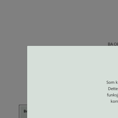
BA O
Som ku
Dette
funksj
kon
Brillerens
Brillesnorer
Clip-on og
Etuier
Suncover