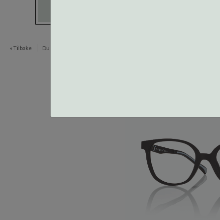
« Tilbake
Du er her:
Innfatninger
Magnetic Junior