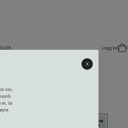
DELER
Logg inn
0
X
os oss.
ssord-
 er, ta
høyre
icrokluter
Neseputer og
Solbriller
Verktøy og
Skruer
tilbehør