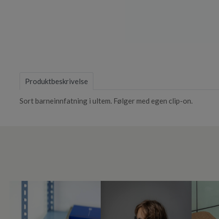
Item
1
of
Produktbeskrivelse
1
Sort barneinnfatning i ultem. Følger med egen clip-on.