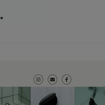
item
0