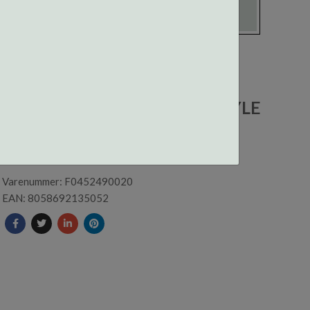
F045249002000 CENTROSTYLE
INNFATNING
Varenummer: F0452490020
EAN: 8058692135052