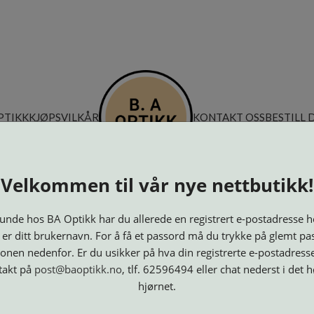
PTIKK
KJØPSVILKÅR
KONTAKT OSS
BESTILL 
Velkommen til vår nye nettbutikk!
nde hos BA Optikk har du allerede en registrert e-postadresse h
 er ditt brukernavn. For å få et passord må du trykke på glemt pa
onen nedenfor. Er du usikker på hva din registrerte e-postadresse
takt på
post@baoptikk.no
, tlf. 62596494 eller chat nederst i det 
hjørnet.
Innfatninger
Lesebriller
Luper og
Maskiner
M
Speil