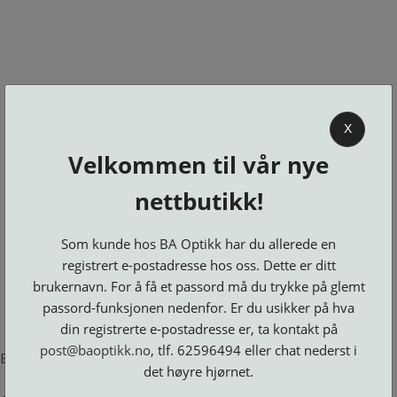
0
X
Velkommen til vår nye
BA OPTIKK
nettbutikk!
KJØPSVILKÅR
KONTAKT
Som kunde hos BA Optikk har du allerede en
OSS
registrert e-postadresse hos oss. Dette er ditt
BESTILL
brukernavn. For å få et passord må du trykke på glemt
Se alle kategorier
DELER
Brillerens
passord-funksjonen nedenfor. Er du usikker på hva
Brillesnorer
LOGG INN
Clip-
Etuier
din registrerte e-postadresse er, ta kontakt på
on
Innfatninger
og
Lesebriller
post@baoptikk.no
, tlf. 62596494 eller chat nederst i
Luper
Suncover
Error loading product page.
Maskiner
og
Microkluter
det høyre hjørnet.
Speil
Neseputer
Solbriller
og
Verktøy