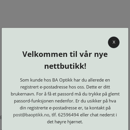
0
X
Velkommen til vår nye
BA OPTIKK
nettbutikk!
KJØPSVILKÅR
KONTAKT
Som kunde hos BA Optikk har du allerede en
OSS
registrert e-postadresse hos oss. Dette er ditt
BESTILL
brukernavn. For å få et passord må du trykke på glemt
Se alle kategorier
DELER
Brillerens
passord-funksjonen nedenfor. Er du usikker på hva
Brillesnorer
LOGG INN
Clip-
Etuier
din registrerte e-postadresse er, ta kontakt på
on
Innfatninger
og
Lesebriller
post@baoptikk.no
, tlf. 62596494 eller chat nederst i
Luper
Suncover
Error loading product page.
Maskiner
og
Microkluter
det høyre hjørnet.
Speil
Neseputer
Solbriller
og
Verktøy