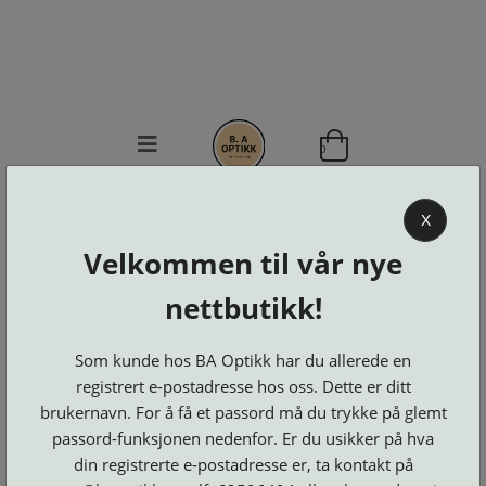
0
BA OPTIKK
X
KJØPSVILKÅR
Velkommen til vår nye
KONTAKT
nettbutikk!
OSS
BESTILL
Se alle kategorier
DELER
Som kunde hos BA Optikk har du allerede en
Brillerens
Brillesnorer
LOGG INN
registrert e-postadresse hos oss. Dette er ditt
Clip-
Etuier
on
Innfatninger
brukernavn. For å få et passord må du trykke på glemt
og
Lesebriller
Luper
Suncover
passord-funksjonen nedenfor. Er du usikker på hva
Maskiner
og
Microkluter
din registrerte e-postadresse er, ta kontakt på
Speil
Neseputer
Solbriller
og
Verktøy