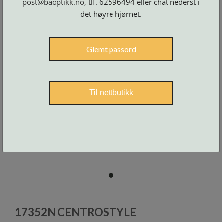
post@baoptikk.no
, tlf. 62596494 eller chat nederst i
Skruer
og
det høyre hjørnet.
tilbehør
Glemt passord
Til nettbutikk
item
0
Item
1
17352N CENTROSTYLE
of