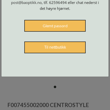
post@baoptikk.no
, tlf. 62596494 eller chat nederst i
Skruer
og
tilbehør
det høyre hjørnet.
Glemt passord
Til nettbutikk
item
0
Item
1
F007455002000 CENTROSTYLE
of