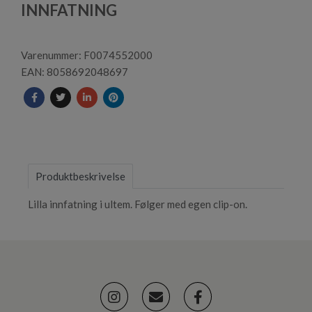
1
INNFATNING
Varenummer: F0074552000
EAN: 8058692048697
Produktbeskrivelse
Lilla innfatning i ultem. Følger med egen clip-on.