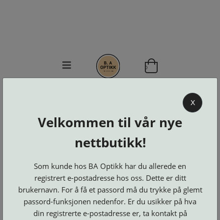
0
BA OPTIKK
X
KJØPSVILKÅR
Velkommen til vår nye
KONTAKT
OSS
nettbutikk!
BESTILL
Se alle kategorier
DELER
Som kunde hos BA Optikk har du allerede en
Brillerens
Brillesnorer
LOGG INN
Clip-
registrert e-postadresse hos oss. Dette er ditt
Etuier
on
Innfatninger
brukernavn. For å få et passord må du trykke på glemt
og
Lesebriller
Luper
Suncover
Maskiner
passord-funksjonen nedenfor. Er du usikker på hva
og
Microkluter
Speil
Neseputer
din registrerte e-postadresse er, ta kontakt på
Solbriller
og
Verktøy