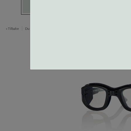
« Tilbake
Du er her:
Innfatninger
Sportsbriller