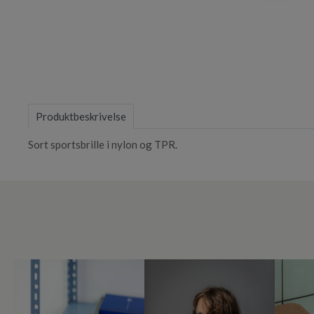
Item
1
of
Produktbeskrivelse
1
Sort sportsbrille i nylon og TPR.