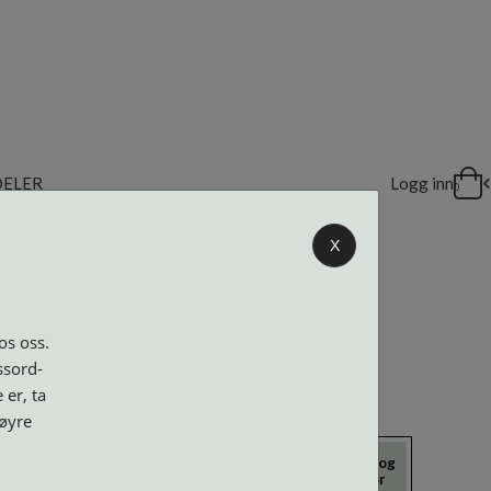
DELER
Logg inn
0
X
os oss.
ssord-
 er, ta
høyre
icrokluter
Neseputer og
Solbriller
Verktøy og
Skruer
tilbehør