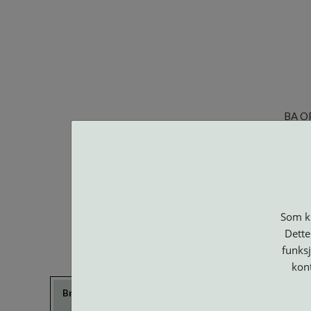
BA O
Som ku
Dette
funksj
kon
Brillerens
Brillesnorer
Clip-on og
Etuier
Suncover