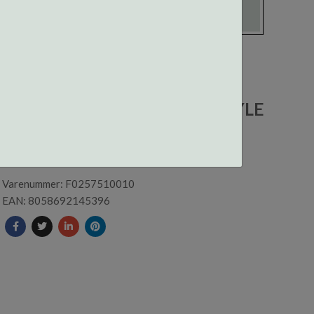
F025751001000 CENTROSTYLE
INNFATNING
Varenummer: F0257510010
EAN: 8058692145396