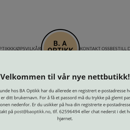
PTIKK
KJØPSVILKÅR
KONTAKT OSS
BESTILL 
Velkommen til vår nye nettbutikk!
nde hos BA Optikk har du allerede en registrert e-postadresse h
 er ditt brukernavn. For å få et passord må du trykke på glemt pa
onen nedenfor. Er du usikker på hva din registrerte e-postadresse
takt på
post@baoptikk.no
, tlf. 62596494 eller chat nederst i det 
hjørnet.
Innfatninger
Lesebriller
Luper og
Maskiner
M
Speil