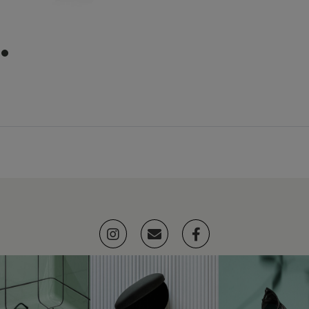
item
0