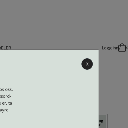
DELER
Logg inn
0
X
os oss.
ssord-
 er, ta
høyre
icrokluter
Neseputer og
Solbriller
Verktøy og
Skruer
tilbehør