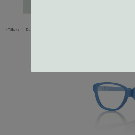
« Tilbake
Du er her:
Innfatninger
Active Junior