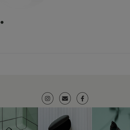
item
0