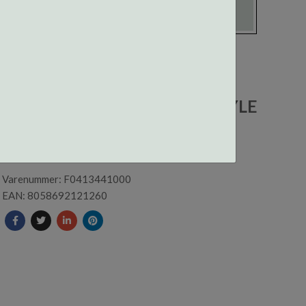
F041344100000 CENTROSTYLE
INNFATNING
Varenummer: F0413441000
EAN: 8058692121260