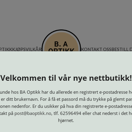
PTIKK
KJØPSVILKÅR
KONTAKT OSS
BESTILL 
Velkommen til vår nye nettbutikk!
nde hos BA Optikk har du allerede en registrert e-postadresse h
 er ditt brukernavn. For å få et passord må du trykke på glemt pa
onen nedenfor. Er du usikker på hva din registrerte e-postadresse
takt på
post@baoptikk.no
, tlf. 62596494 eller chat nederst i det 
hjørnet.
Innfatninger
Lesebriller
Luper og
Maskiner
M
Speil