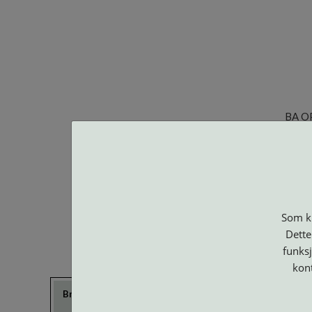
BA O
Som ku
Dette
funksj
kon
Brillerens
Brillesnorer
Clip-on og
Etuier
Suncover