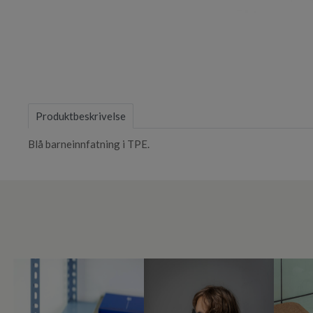
Item
1
of
Produktbeskrivelse
1
Blå barneinnfatning i TPE.