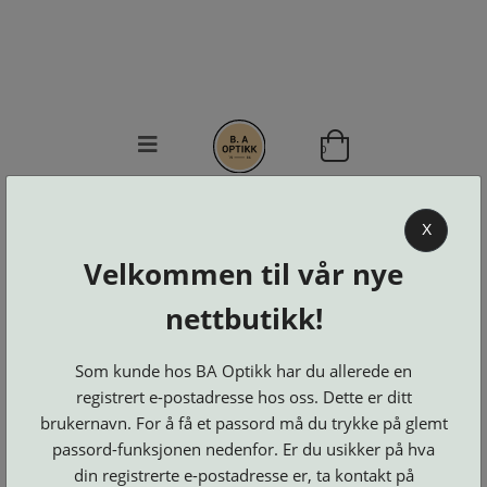
0
BA OPTIKK
X
KJØPSVILKÅR
Velkommen til vår nye
KONTAKT
OSS
nettbutikk!
BESTILL
Se alle kategorier
DELER
Brillerens
Som kunde hos BA Optikk har du allerede en
Brillesnorer
LOGG INN
Clip-
registrert e-postadresse hos oss. Dette er ditt
Etuier
on
Innfatninger
brukernavn. For å få et passord må du trykke på glemt
og
Lesebriller
Luper
Suncover
Maskiner
passord-funksjonen nedenfor. Er du usikker på hva
og
Microkluter
Speil
Neseputer
din registrerte e-postadresse er, ta kontakt på
Solbriller
og
Verktøy