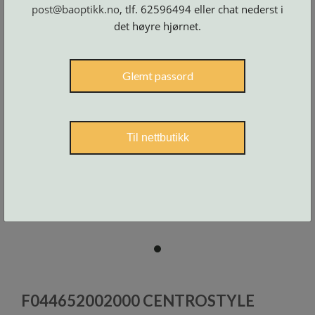
Skruer
post@baoptikk.no
, tlf. 62596494 eller chat nederst i
og
tilbehør
det høyre hjørnet.
Glemt passord
Til nettbutikk
item
0
Item
1
F044652002000 CENTROSTYLE
of