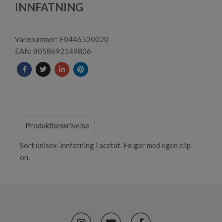
1
INNFATNING
Varenummer: F0446520020
EAN: 8058692149806
Produktbeskrivelse
Sort unisex-innfatning i acetat. Følger med egen clip-
on.