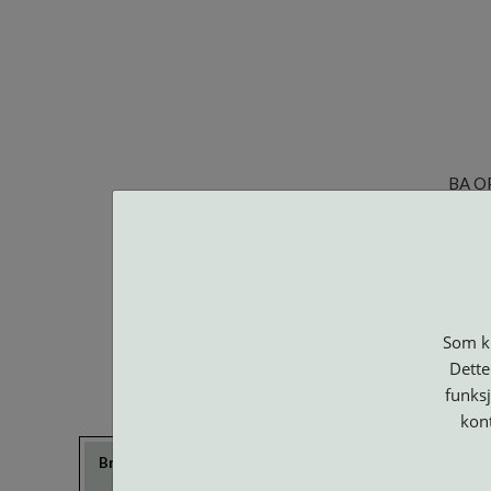
BA O
Som ku
Dette
funksj
kon
Brillerens
Brillesnorer
Clip-on og
Etuier
Suncover