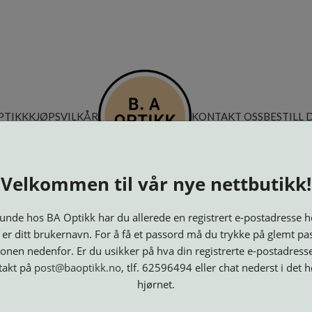
PTIKK
KJØPSVILKÅR
KONTAKT OSS
BESTILL 
Velkommen til vår nye nettbutikk!
nde hos BA Optikk har du allerede en registrert e-postadresse h
 er ditt brukernavn. For å få et passord må du trykke på glemt pa
onen nedenfor. Er du usikker på hva din registrerte e-postadresse
takt på
post@baoptikk.no
, tlf. 62596494 eller chat nederst i det 
hjørnet.
Innfatninger
Lesebriller
Luper og
Maskiner
M
Speil