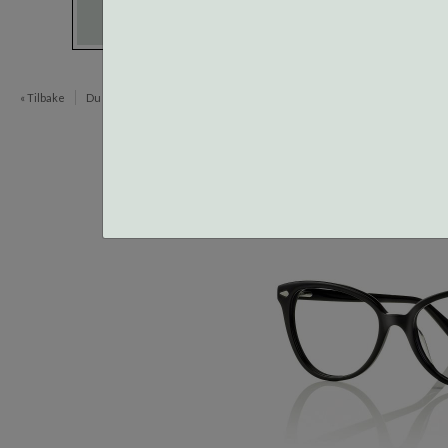
« Tilbake
Du er her:
Innfatninger
Centrostyle Magnetic