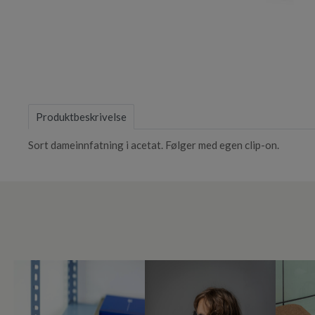
Item
1
of
Produktbeskrivelse
1
Sort dameinnfatning i acetat. Følger med egen clip-on.