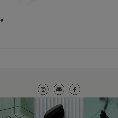
item
0