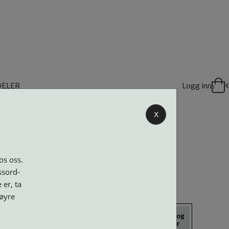
DELER
Logg inn
0
X
os oss.
ssord-
 er, ta
høyre
icrokluter
Neseputer og
Solbriller
Verktøy og
Skruer
tilbehør