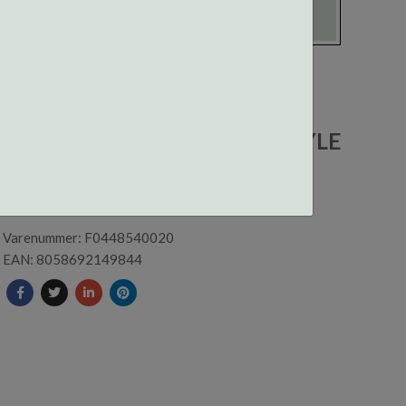
F044854002000 CENTROSTYLE
INNFATNING
Varenummer: F0448540020
EAN: 8058692149844