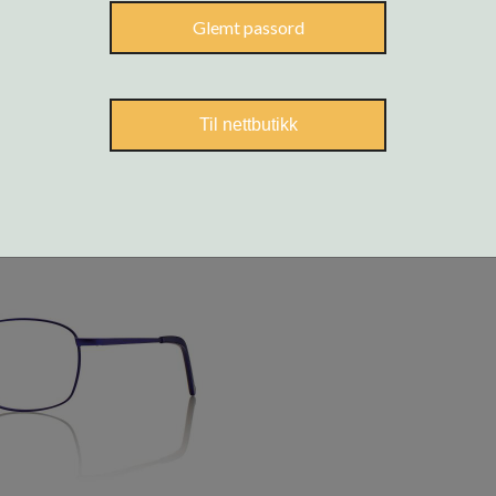
Glemt passord
Til nettbutikk