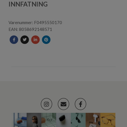
1
INNFATNING
Varenummer: F0495550170
EAN: 8058692148571