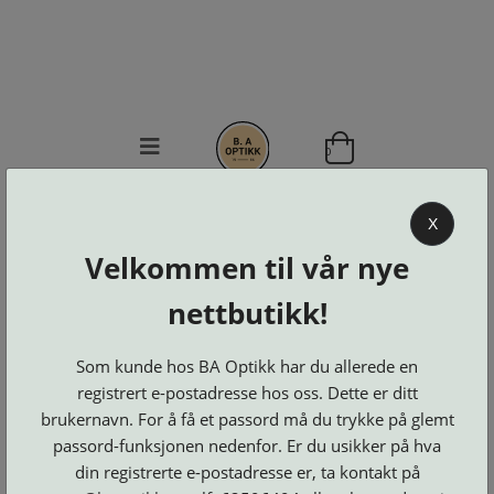
0
BA OPTIKK
X
KJØPSVILKÅR
Velkommen til vår nye
KONTAKT
nettbutikk!
OSS
BESTILL
Se alle kategorier
DELER
Som kunde hos BA Optikk har du allerede en
Brillerens
Brillesnorer
LOGG INN
registrert e-postadresse hos oss. Dette er ditt
Clip-
Etuier
on
Innfatninger
brukernavn. For å få et passord må du trykke på glemt
og
Lesebriller
Luper
Suncover
passord-funksjonen nedenfor. Er du usikker på hva
Maskiner
og
Microkluter
din registrerte e-postadresse er, ta kontakt på
Speil
Neseputer
Solbriller
og
Verktøy