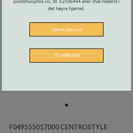
post@baoptikk.no
, tlf. 62596494 eller chat nederst i
Skruer
og
det høyre hjørnet.
tilbehør
Glemt passord
Til nettbutikk
item
0
Item
1
F049555017000 CENTROSTYLE
of