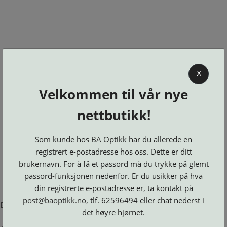
0
X
Velkommen til vår nye
BA OPTIKK
nettbutikk!
KJØPSVILKÅR
KONTAKT
Som kunde hos BA Optikk har du allerede en
OSS
registrert e-postadresse hos oss. Dette er ditt
BESTILL
brukernavn. For å få et passord må du trykke på glemt
Se alle kategorier
DELER
Brillerens
passord-funksjonen nedenfor. Er du usikker på hva
Brillesnorer
LOGG INN
Clip-
Etuier
din registrerte e-postadresse er, ta kontakt på
on
Innfatninger
og
Lesebriller
post@baoptikk.no
, tlf. 62596494 eller chat nederst i
Luper
Suncover
Error loading product page.
Maskiner
og
Microkluter
det høyre hjørnet.
Speil
Neseputer
Solbriller
og
Verktøy