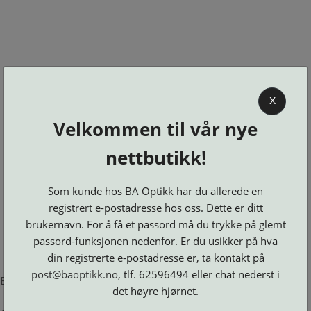
0
X
Velkommen til vår nye
BA OPTIKK
nettbutikk!
KJØPSVILKÅR
KONTAKT
Som kunde hos BA Optikk har du allerede en
OSS
registrert e-postadresse hos oss. Dette er ditt
BESTILL
brukernavn. For å få et passord må du trykke på glemt
Se alle kategorier
DELER
Brillerens
passord-funksjonen nedenfor. Er du usikker på hva
Brillesnorer
LOGG INN
Clip-
Etuier
din registrerte e-postadresse er, ta kontakt på
on
Innfatninger
og
Lesebriller
post@baoptikk.no
, tlf. 62596494 eller chat nederst i
Luper
Suncover
Error loading product page.
Maskiner
og
Microkluter
det høyre hjørnet.
Speil
Neseputer
Solbriller
og
Verktøy