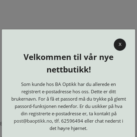
0
X
Velkommen til vår nye
BA OPTIKK
nettbutikk!
KJØPSVILKÅR
KONTAKT
Som kunde hos BA Optikk har du allerede en
OSS
registrert e-postadresse hos oss. Dette er ditt
BESTILL
brukernavn. For å få et passord må du trykke på glemt
Se alle kategorier
DELER
Brillerens
passord-funksjonen nedenfor. Er du usikker på hva
Brillesnorer
LOGG INN
Clip-
Etuier
din registrerte e-postadresse er, ta kontakt på
on
Innfatninger
og
Lesebriller
post@baoptikk.no
, tlf. 62596494 eller chat nederst i
Luper
Suncover
Error loading product page.
Maskiner
og
Microkluter
det høyre hjørnet.
Speil
Neseputer
Solbriller
og
Verktøy