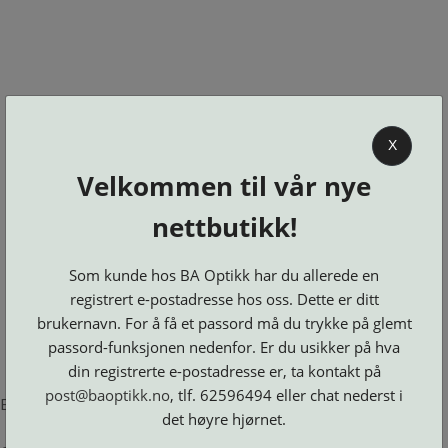
0
X
Velkommen til vår nye
BA OPTIKK
nettbutikk!
KJØPSVILKÅR
KONTAKT
Som kunde hos BA Optikk har du allerede en
OSS
registrert e-postadresse hos oss. Dette er ditt
BESTILL
brukernavn. For å få et passord må du trykke på glemt
Se alle kategorier
DELER
Brillerens
passord-funksjonen nedenfor. Er du usikker på hva
Brillesnorer
LOGG INN
Clip-
Etuier
din registrerte e-postadresse er, ta kontakt på
on
Innfatninger
og
Lesebriller
post@baoptikk.no
, tlf. 62596494 eller chat nederst i
Luper
Suncover
Error loading product page.
Maskiner
og
Microkluter
det høyre hjørnet.
Speil
Neseputer
Solbriller
og
Verktøy