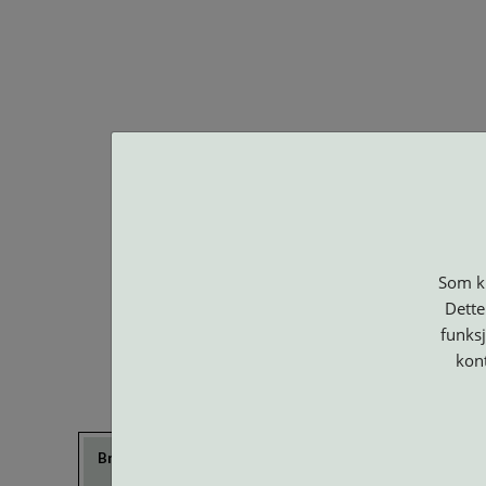
BA O
Som ku
Dette
funksj
kon
Brillerens
Brillesnorer
Clip-on og
Etuier
Suncover