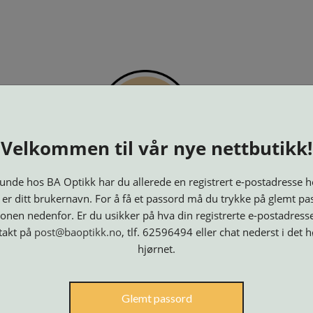
PTIKK
KJØPSVILKÅR
KONTAKT OSS
BESTILL 
Velkommen til vår nye nettbutikk!
nde hos BA Optikk har du allerede en registrert e-postadresse h
 er ditt brukernavn. For å få et passord må du trykke på glemt pa
onen nedenfor. Er du usikker på hva din registrerte e-postadresse
takt på
post@baoptikk.no
, tlf. 62596494 eller chat nederst i det 
hjørnet.
Innfatninger
Lesebriller
Luper og
Maskiner
M
Glemt passord
Speil