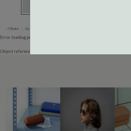
« Tilbake
Du er her:
Brillerens
Error loading product page.
Object reference not set to an instance of an object.