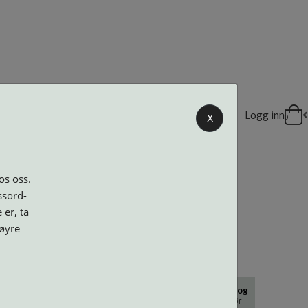
DELER
Logg inn
X
0
os oss.
ssord-
 er, ta
høyre
icrokluter
Neseputer og
Solbriller
Verktøy og
Skruer
tilbehør