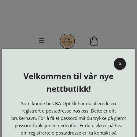
0
BA OPTIKK
X
KJØPSVILKÅR
Velkommen til vår nye
KONTAKT
OSS
nettbutikk!
BESTILL
Se alle kategorier
DELER
Som kunde hos BA Optikk har du allerede en
Brillerens
Brillesnorer
LOGG INN
Clip-
registrert e-postadresse hos oss. Dette er ditt
Etuier
on
Innfatninger
brukernavn. For å få et passord må du trykke på glemt
og
Lesebriller
Luper
Suncover
Maskiner
passord-funksjonen nedenfor. Er du usikker på hva
og
Microkluter
Speil
Neseputer
din registrerte e-postadresse er, ta kontakt på
Solbriller
og
Verktøy