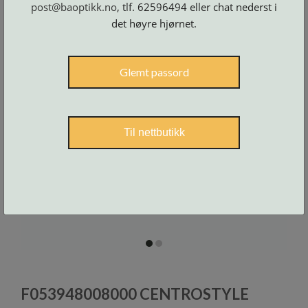
post@baoptikk.no
, tlf. 62596494 eller chat nederst i
Skruer
og
tilbehør
det høyre hjørnet.
Glemt passord
Til nettbutikk
item
item
0
1
Item
1
F053948008000 CENTROSTYLE
of