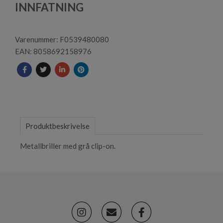
2
INNFATNING
Varenummer: F0539480080
EAN: 8058692158976
Produktbeskrivelse
Metallbriller med grå clip-on.