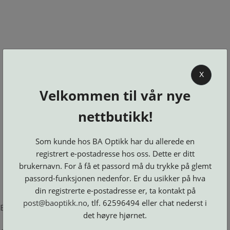
0
X
Velkommen til vår nye
BA OPTIKK
nettbutikk!
KJØPSVILKÅR
KONTAKT
Som kunde hos BA Optikk har du allerede en
OSS
registrert e-postadresse hos oss. Dette er ditt
BESTILL
brukernavn. For å få et passord må du trykke på glemt
Se alle kategorier
DELER
Brillerens
passord-funksjonen nedenfor. Er du usikker på hva
Brillesnorer
LOGG INN
Clip-
Etuier
din registrerte e-postadresse er, ta kontakt på
on
Innfatninger
og
Lesebriller
post@baoptikk.no
, tlf. 62596494 eller chat nederst i
Luper
Suncover
Error loading product page.
Maskiner
og
Microkluter
det høyre hjørnet.
Speil
Neseputer
Solbriller
og
Verktøy