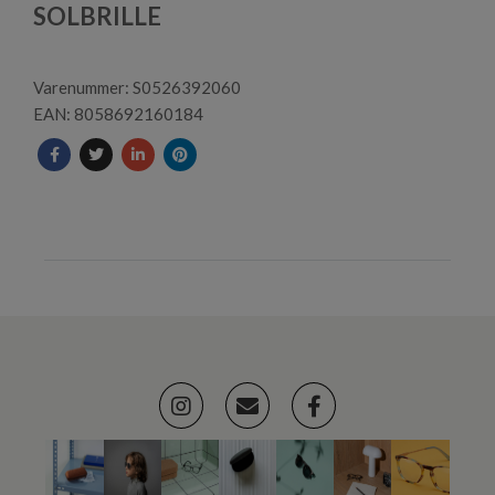
1
SOLBRILLE
Varenummer: S0526392060
EAN: 8058692160184