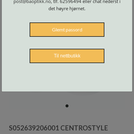
post@baoptikk.no
, tlf. 62596494 eller chat nederst i
Skruer
og
det høyre hjørnet.
tilbehør
Glemt passord
Til nettbutikk
item
0
Item
1
S052639206001 CENTROSTYLE
of