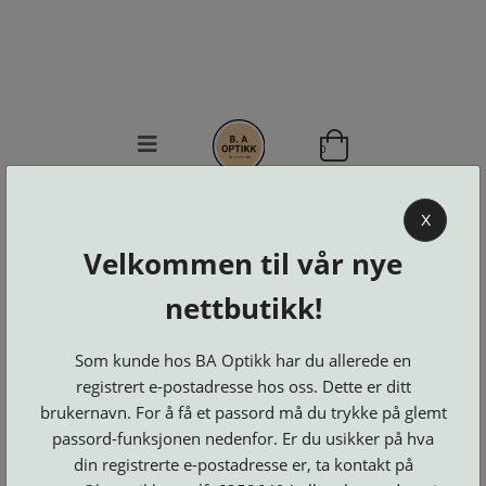
0
BA OPTIKK
X
KJØPSVILKÅR
Velkommen til vår nye
KONTAKT
nettbutikk!
OSS
BESTILL
Se alle kategorier
DELER
Som kunde hos BA Optikk har du allerede en
Brillerens
Brillesnorer
LOGG INN
registrert e-postadresse hos oss. Dette er ditt
Clip-
Etuier
on
Innfatninger
brukernavn. For å få et passord må du trykke på glemt
og
Lesebriller
Luper
Suncover
passord-funksjonen nedenfor. Er du usikker på hva
Maskiner
og
Microkluter
din registrerte e-postadresse er, ta kontakt på
Speil
Neseputer
Solbriller
og
Verktøy