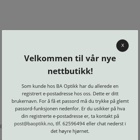
0
X
Velkommen til vår nye
BA OPTIKK
nettbutikk!
KJØPSVILKÅR
KONTAKT
Som kunde hos BA Optikk har du allerede en
OSS
registrert e-postadresse hos oss. Dette er ditt
BESTILL
brukernavn. For å få et passord må du trykke på glemt
Se alle kategorier
DELER
Brillerens
passord-funksjonen nedenfor. Er du usikker på hva
Brillesnorer
LOGG INN
Clip-
Etuier
din registrerte e-postadresse er, ta kontakt på
on
Innfatninger
og
Lesebriller
post@baoptikk.no
, tlf. 62596494 eller chat nederst i
Luper
Suncover
Error loading product page.
Maskiner
og
Microkluter
det høyre hjørnet.
Speil
Neseputer
Solbriller
og
Verktøy