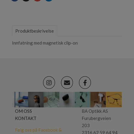
Produktbeskrivelse
Innfatning med magnetisk clip-on
OM OSS
BA Optikk AS
KONTAKT
Furubergveien
203
Følg oss på
Facebook
&
2316 62 59 64 94