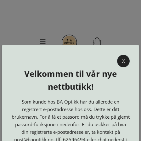
0
BA OPTIKK
X
Velkommen til vår nye
KJØPSVILKÅR
KONTAKT
nettbutikk!
OSS
BESTILL
Som kunde hos BA Optikk har du allerede en
Se alle kategorier
DELER
Brillerens
registrert e-postadresse hos oss. Dette er ditt
Brillesnorer
LOGG INN
Clip-
Etuier
brukernavn. For å få et passord må du trykke på glemt
on
Innfatninger
og
Lesebriller
passord-funksjonen nedenfor. Er du usikker på hva
Luper
Suncover
Maskiner
og
Microkluter
din registrerte e-postadresse er, ta kontakt på
Speil
Neseputer
Solbriller
post@baoptikk.no
, tlf. 62596494 eller chat nederst i
og
Verktøy