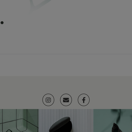
item
0