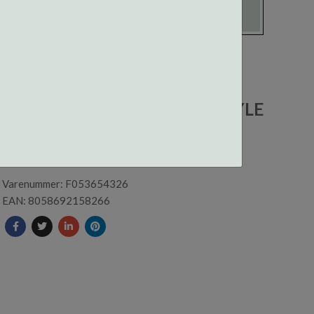
F053654326000 CENTROSTYLE
INNFATNING
Varenummer: F053654326
EAN: 8058692158266