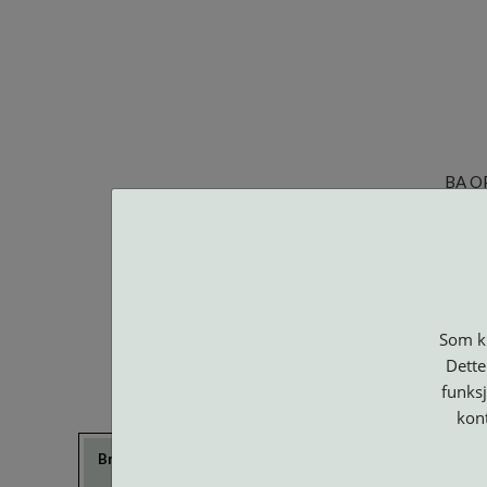
BA O
Som ku
Dette
funksj
kon
Brillerens
Brillesnorer
Clip-on og
Etuier
Suncover