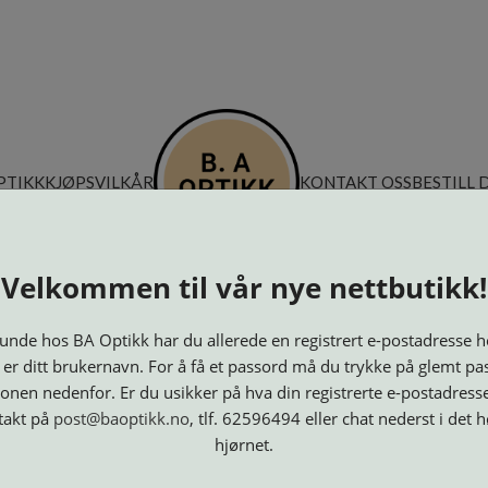
PTIKK
KJØPSVILKÅR
KONTAKT OSS
BESTILL 
Velkommen til vår nye nettbutikk!
nde hos BA Optikk har du allerede en registrert e-postadresse h
 er ditt brukernavn. For å få et passord må du trykke på glemt pa
onen nedenfor. Er du usikker på hva din registrerte e-postadresse
takt på
post@baoptikk.no
, tlf. 62596494 eller chat nederst i det 
hjørnet.
Innfatninger
Lesebriller
Luper og
Maskiner
M
Speil