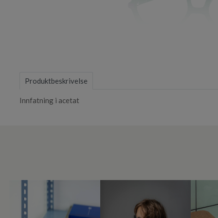
Item
1
of
Produktbeskrivelse
1
Innfatning i acetat