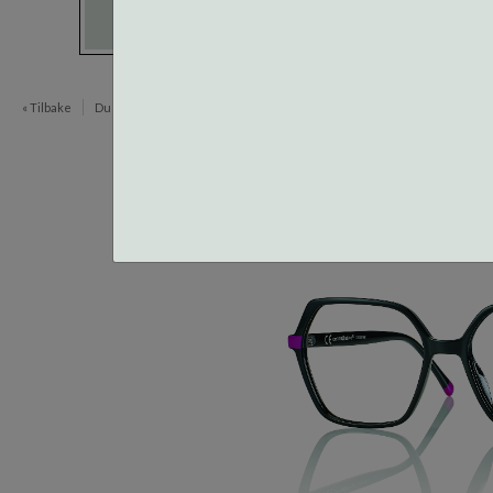
« Tilbake
Du er her:
Innfatninger
Centrostyle Acetat