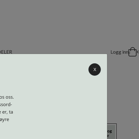
DELER
Logg inn
0
X
os oss.
ssord-
 er, ta
høyre
icrokluter
Neseputer og
Solbriller
Verktøy og
Skruer
tilbehør