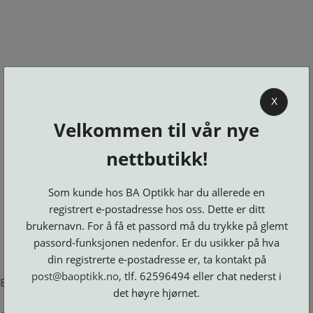
0
X
Velkommen til vår nye
BA OPTIKK
nettbutikk!
KJØPSVILKÅR
KONTAKT
Som kunde hos BA Optikk har du allerede en
OSS
registrert e-postadresse hos oss. Dette er ditt
BESTILL
brukernavn. For å få et passord må du trykke på glemt
Se alle kategorier
DELER
Brillerens
passord-funksjonen nedenfor. Er du usikker på hva
Brillesnorer
LOGG INN
Clip-
Etuier
din registrerte e-postadresse er, ta kontakt på
on
Innfatninger
og
Lesebriller
post@baoptikk.no
, tlf. 62596494 eller chat nederst i
Luper
Suncover
Error loading product page.
Maskiner
og
Microkluter
det høyre hjørnet.
Speil
Neseputer
Solbriller
og
Verktøy