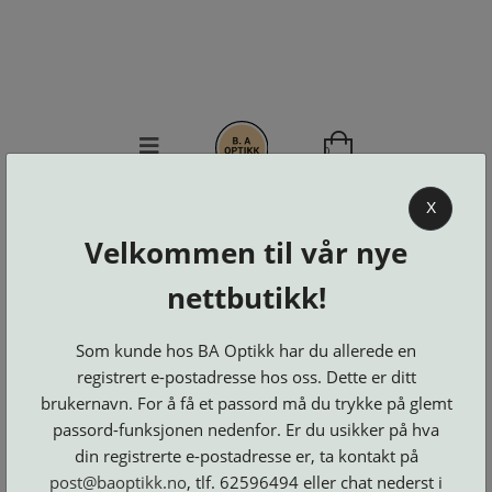
0
BA OPTIKK
X
Velkommen til vår nye
KJØPSVILKÅR
KONTAKT
nettbutikk!
OSS
BESTILL
Som kunde hos BA Optikk har du allerede en
Se alle kategorier
DELER
Brillerens
registrert e-postadresse hos oss. Dette er ditt
Brillesnorer
LOGG INN
Clip-
brukernavn. For å få et passord må du trykke på glemt
Etuier
on
Innfatninger
og
Lesebriller
passord-funksjonen nedenfor. Er du usikker på hva
Luper
Suncover
Maskiner
og
din registrerte e-postadresse er, ta kontakt på
Microkluter
Speil
Neseputer
Solbriller
post@baoptikk.no
, tlf. 62596494 eller chat nederst i
og
Verktøy